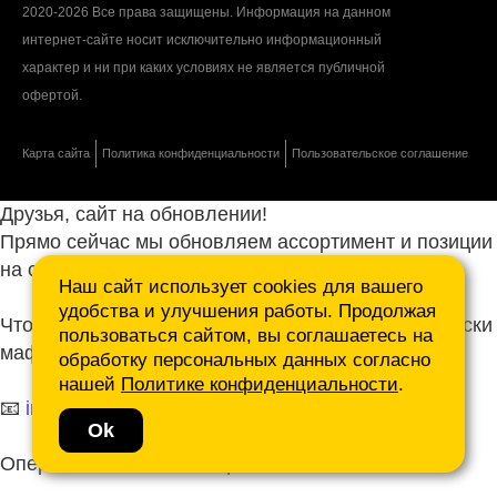
2020-2026 Все права защищены. Информация на данном
интернет-сайте носит исключительно информационный
характер и ни при каких условиях не является публичной
офертой.
Карта сайта
Политика конфиденциальности
Пользовательское соглашение
Друзья, сайт на обновлении!
Прямо сейчас мы обновляем ассортимент и позиции
на сайте.
Наш сайт использует cookies для вашего
удобства и улучшения работы. Продолжая
Чтобы не ждать, присылайте ваши запросы и списки
пользоваться сайтом, вы соглашаетесь на
маф нам на почту.
обработку персональных данных согласно
нашей
Политике конфиденциальности
.
📧
info@mafmasterfibre.ru
Ok
Оперативно ответим и просчитаем КП!